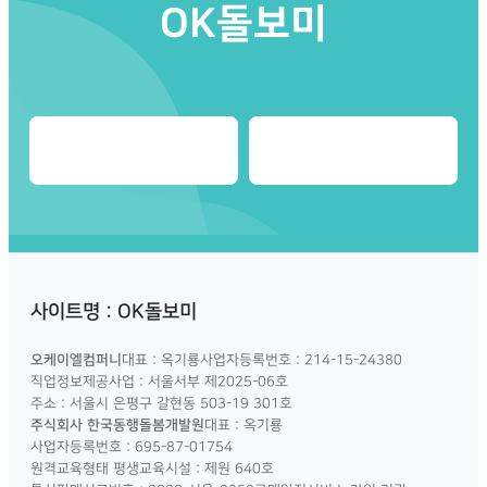
OK돌보미
사이트명 : OK돌보미
오케이엘컴퍼니
대표 : 옥기룡
사업자등록번호 : 214-15-24380
직업정보제공사업 : 서울서부 제2025-06호
주소 : 서울시 은평구 갈현동 503-19 301호
주식회사 한국동행돌봄개발원
대표 : 옥기룡
사업자등록번호 : 695-87-01754
원격교육형태 평생교육시설 : 제원 640호