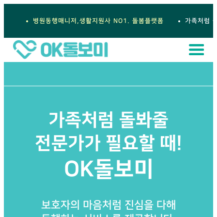
병원동행매니저,생활지원사 NO1. 돌봄플랫폼
가족처럼 
가족처럼 돌봐줄
전문가가 필요할 때!
OK돌보미
보호자의 마음처럼 진심을 다해